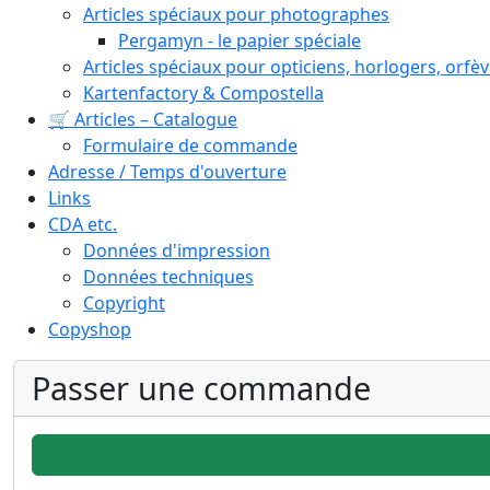
Articles spéciaux pour photographes
Pergamyn - le papier spéciale
Articles spéciaux pour opticiens, horlogers, orfèv
Kartenfactory & Compostella
🛒 Articles – Catalogue
Formulaire de commande
Adresse / Temps d'ouverture
Links
CDA etc.
Données d'impression
Données techniques
Copyright
Copyshop
Passer une commande