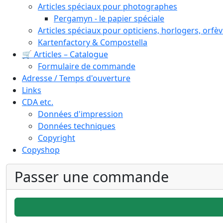
Articles spéciaux pour photographes
Pergamyn - le papier spéciale
Articles spéciaux pour opticiens, horlogers, orfèv
Kartenfactory & Compostella
🛒 Articles – Catalogue
Formulaire de commande
Adresse / Temps d'ouverture
Links
CDA etc.
Données d'impression
Données techniques
Copyright
Copyshop
Passer une commande