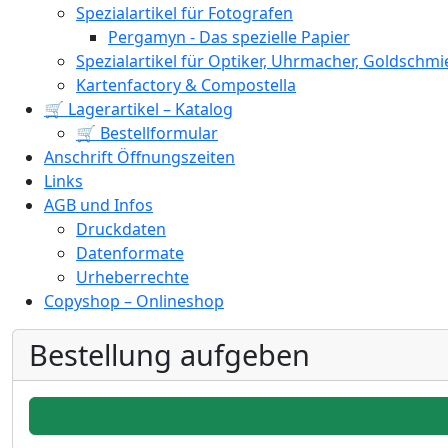
Spezialartikel für Fotografen
Pergamyn - Das spezielle Papier
Spezialartikel für Optiker, Uhrmacher, Goldschm
Kartenfactory & Compostella
🛒 Lagerartikel – Katalog
🛒 Bestellformular
Anschrift Öffnungszeiten
Links
AGB und Infos
Druckdaten
Datenformate
Urheberrechte
Copyshop – Onlineshop
Bestellung aufgeben