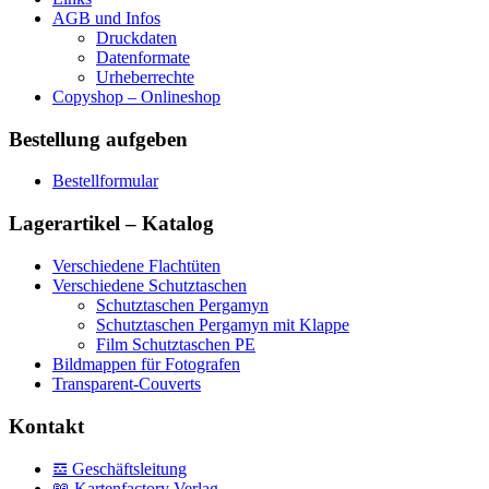
AGB und Infos
Druckdaten
Datenformate
Urheberrechte
Copyshop – Onlineshop
Bestellung aufgeben
Bestellformular
Lagerartikel – Katalog
Verschiedene Flachtüten
Verschiedene Schutztaschen
Schutztaschen Pergamyn
Schutztaschen Pergamyn mit Klappe
Film Schutztaschen PE
Bildmappen für Fotografen
Transparent-Couverts
Kontakt
𝌕 Geschäftsleitung
📖 Kartenfactory Verlag